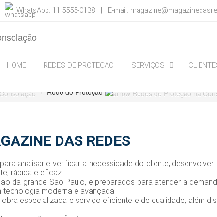
 |
WhatsApp: 11 5555-0138 | E-mail:
magazine@magazinedasre
HOME
REDES DE PROTEÇÃO
SERVIÇOS
CLIENTE
Rede de Proteção
GAZINE DAS REDES
ara analisar e verificar a necessidade do cliente, desenvolver
te, rápida e eficaz.
gião da grande São Paulo, e preparados para atender a deman
m tecnologia moderna e avançada.
ra especializada e serviço eficiente e de qualidade, além di