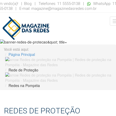
m vindo(a)! |
Blog
| Telefones: 11 5555-0138 |
WhatsApp: 1
55-0138 | E-mail:
magazine@magazinedasredes.com.br
Você está aqui:
Página Principal
Rede de Proteção
Redes na Pompéia
REDES DE PROTEÇÃO