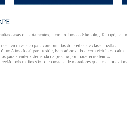
APÉ
a muitas casas e apartamentos, além do famoso Shopping Tatuapé, seu 
renos derem espaço para condominios de predios de classe média alta.
é um ótimo local para residir, bem arborizado e com vizinhaça calma 
os para atender a demanda da procura por moradia no bairro.
região pois muitos são os chamados de moradores que desejam evitar a
E-mail
*